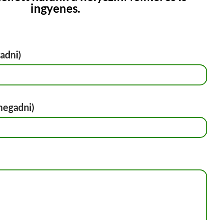
ingyenes.
adni)
megadni)