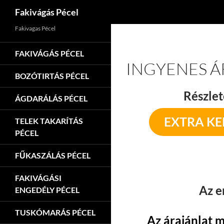
Keresés
Fakivágás Pécel
Kilépés
Fakivagas Pécel
a
tartalomba
FAKIVÁGÁS PÉCEL
INGYENES Á
BOZÓTIRTÁS PÉCEL
Részlet
ÁGDARÁLÁS PÉCEL
EXTRA K
TELEK TAKARÍTÁS
PÉCEL
FŰKASZÁLÁS PÉCEL
FAKIVÁGÁSI
Az e
ENGEDÉLY PÉCEL
TUSKÓMARÁS PÉCEL
Az árajánlat m