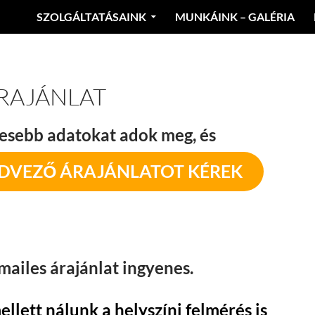
SZOLGÁLTATÁSAINK
MUNKÁINK – GALÉRIA
RAJÁNLAT
esebb adatokat adok meg, és
EDVEZŐ ÁRAJÁNLATOT KÉREK
mailes árajánlat ingyenes.
ellett nálunk a helyszíni felmérés is