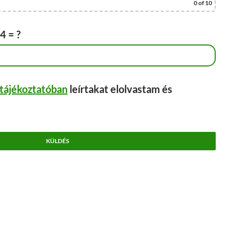
0
of 10
4 = ?
 tájékoztatóban
leírtakat elolvastam és